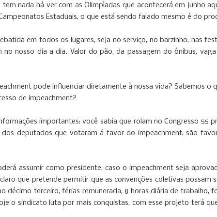
ão tem nada há ver com as Olimpíadas que acontecerá em junho aq
s Campeonatos Estaduais, o que está sendo falado mesmo é do pro
 debatida em todos os lugares, seja no serviço, no barzinho, nas f
tem no nosso dia a dia. Valor do pão, da passagem do ônibus, vag
achment pode influenciar diretamente à nossa vida? Sabemos o q
rocesso de impeachment?
ormações importantes: você sabia que rolam no Congresso 55 proje
ia dos deputados que votaram á favor do impeachment, são favor
 poderá assumir como presidente, caso o impeachment seja aprova
 claro que pretende permitir que as convenções coletivas possam s
mo décimo terceiro, férias remunerada, 8 horas diária de trabalho, 
oje o sindicato luta por mais conquistas, com esse projeto terá que