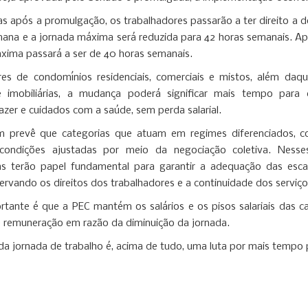
as após a promulgação, os trabalhadores passarão a ter direito a d
ana e a jornada máxima será reduzida para 42 horas semanais. Ap
xima passará a ser de 40 horas semanais.
res de condomínios residenciais, comerciais e mistos, além da
 imobiliárias, a mudança poderá significar mais tempo para co
azer e cuidados com a saúde, sem perda salarial.
 prevê que categorias que atuam em regimes diferenciados, co
condições ajustadas por meio da negociação coletiva. Nesse
as terão papel fundamental para garantir a adequação das esca
servando os direitos dos trabalhadores e a continuidade dos serviço
tante é que a PEC mantém os salários e os pisos salariais das c
 remuneração em razão da diminuição da jornada.
da jornada de trabalho é, acima de tudo, uma luta por mais tempo 