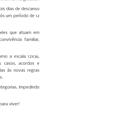
ois dias de descanso
ós um período de 12
queles que atuam em
nvivência familiar,
mo a escala 12x36,
s casos, acordos e
las às novas regras
s.
ategorias, impedindo
para viver!