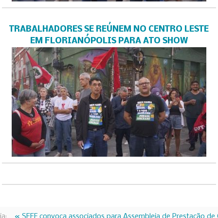
TRABALHADORES SE REÚNEM NO CENTRO LESTE
EM FLORIANÓPOLIS PARA ATO SHOW
ia:
« SEEF convoca associados para Assembleia de Prestação de